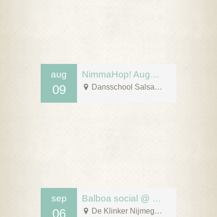
aug
NimmaHop! August 9
09
Dansschool Salsa Tipica
sep
Balboa social @ De Klinker, Nijmegen!
06
De Klinker Nijmegen