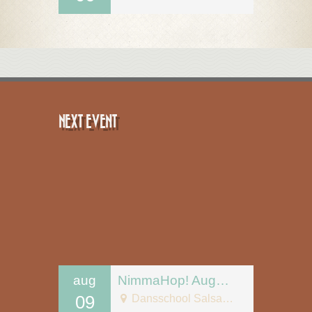
NEXT EVENT
aug
NimmaHop! August 9
09
Dansschool Salsa Tipica