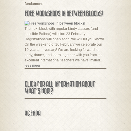
fundament.
FREE WORKSHOPS IN BETWEEN BLOCKS!
The next block with regular Lindy classes (and
possible Balboa) will start 23 February.
Registrations will open soon, we will let you know!
On the weekend of 16 February we celebrate our
10 year anniversary! We are looking forward to
party, dance, and learn together with you from the
excellent international teachers we have invited….
lees meer!
CLICK FOR ALL INFORMATION ABOUT
WHAT’S HOP!?
AGENDA