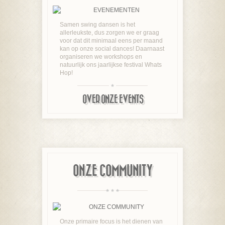
Samen swing dansen is het
allerleukste, dus zorgen we er graag
voor dat dit minimaal eens per maand
kan op onze social dances! Daarnaast
organiseren we workshops en
natuurlijk ons jaarlijkse festival Whats
Hop!
OVER ONZE EVENTS
ONZE COMMUNITY
Onze primaire focus is het dienen van