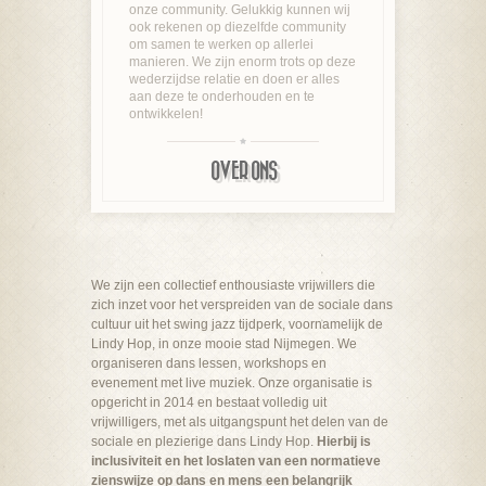
onze community. Gelukkig kunnen wij
ook rekenen op diezelfde community
om samen te werken op allerlei
manieren. We zijn enorm trots op deze
wederzijdse relatie en doen er alles
aan deze te onderhouden en te
ontwikkelen!
OVER ONS
We zijn een collectief enthousiaste vrijwillers die
zich inzet voor het verspreiden van de sociale dans
cultuur uit het swing jazz tijdperk, voornamelijk de
Lindy Hop, in onze mooie stad Nijmegen. We
organiseren dans lessen, workshops en
evenement met live muziek. Onze organisatie is
opgericht in 2014 en bestaat volledig uit
vrijwilligers, met als uitgangspunt het delen van de
sociale en plezierige dans Lindy Hop.
Hierbij is
inclusiviteit en het loslaten van een normatieve
zienswijze op dans en mens een belangrijk